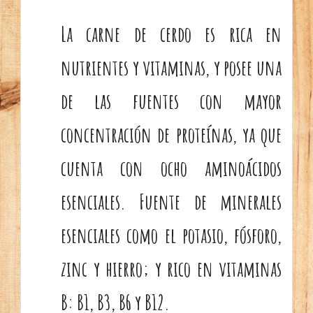
La carne de cerdo es rica en
nutrientes y vitaminas, y posee una
de las fuentes con mayor
concentración de proteínas, ya que
cuenta con ocho aminoácidos
esenciales. Fuente de minerales
esenciales como el potasio, fósforo,
zinc y hierro; y rico en vitaminas
B: B1, B3, B6 y B12.